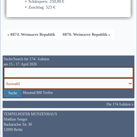
Schätzpreis: 250,00 €
Zuschlag: 525 €
« 0874. Weimarer Republik
0876. Weimarer Republik »
Suche/Search für 174/. Auktion
am 15.- 17. April 2026
Maximal 800 Treffer
Die 174 Auktion wird
TEMPELHOFER MÜNZENHAUS
Matthias Senger
Bacharacher Str. 39
12099 Berlin