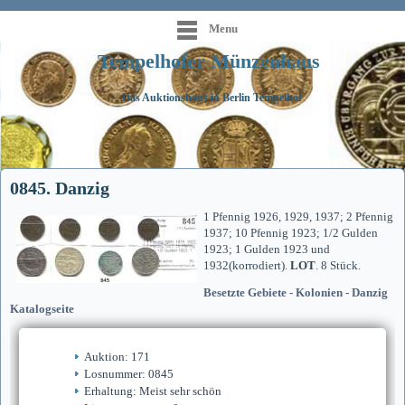
Menu
Tempelhofer Münzenhaus
Das Auktionshaus in Berlin Tempelhof
0845. Danzig
1 Pfennig 1926, 1929, 1937; 2 Pfennig
1937; 10 Pfennig 1923; 1/2 Gulden
1923; 1 Gulden 1923 und
1932(korrodiert).
LOT
. 8 Stück.
Besetzte Gebiete - Kolonien - Danzig
Katalogseite
Auktion: 171
Losnummer: 0845
Erhaltung: Meist sehr schön