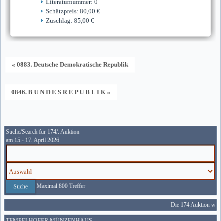
Literaturnummer: 0
Schätzpreis: 80,00 €
Zuschlag: 85,00 €
« 0883. Deutsche Demokratische Republik
0846. B U N D E S R E P U B L I K »
Suche/Search für 174/. Auktion
am 15.- 17. April 2026
Maximal 800 Treffer
Die 174 Auktion wird
TEMPELHOFER MÜNZENHAUS