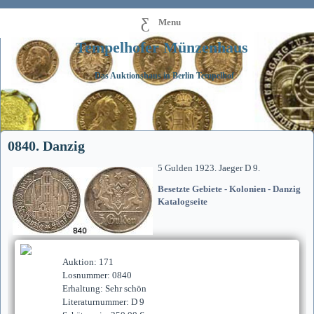
Menu
Tempelhofer Münzenhaus
Das Auktionshaus in Berlin Tempelhof
0840. Danzig
5 Gulden 1923. Jaeger D 9.
Besetzte Gebiete - Kolonien - Danzig
Katalogseite
Auktion: 171
Losnummer: 0840
Erhaltung: Sehr schön
Literaturnummer: D 9