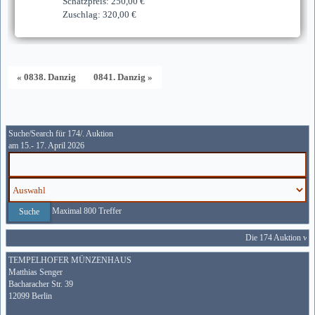
Schätzpreis: 250,00 €
Zuschlag: 320,00 €
« 0838. Danzig
0841. Danzig »
Suche/Search für 174/. Auktion
am 15.- 17. April 2026
Maximal 800 Treffer
Die 174 Auktion wird
TEMPELHOFER MÜNZENHAUS
Matthias Senger
Bacharacher Str. 39
12099 Berlin