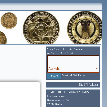
Suche/Search für 174/. Auktion
am 15.- 17. April 2026
Maximal 800 Treffer
Die 174 Auktion wird vom
TEMPELHOFER MÜNZENHAUS
Matthias Senger
Bacharacher Str. 39
12099 Berlin