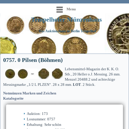
Menu
Tempelhofer Münzenhaus
Das Auktionshaus in Berlin Tempelhof
0757. 0 Pilsen (Böhmen)
Lebensmittel-Magazin der K. K. O.
Stb., 20 Heller o.J. Messing. 26 mm.
Menzel 20488.2 und achteckige
Messingmarke „1/2 L PLZEN“. 28 x 28 mm.
LOT
. 2 Stück.
Notmünzen Marken und Zeichen
Katalogseite
Auktion: 173
Losnummer: 0757
Erhaltung: Sehr schön