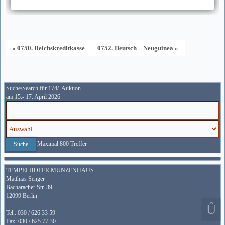
« 0750. Reichskreditkasse
0752. Deutsch – Neuguinea »
Suche/Search für 174/. Auktion
am 15.- 17. April 2026
Maximal 800 Treffer
TEMPELHOFER MÜNZENHAUS
Matthias Senger
Bacharacher Str. 39
12099 Berlin
Tel.: 030 / 626 33 59
Fax: 030 / 625 77 30