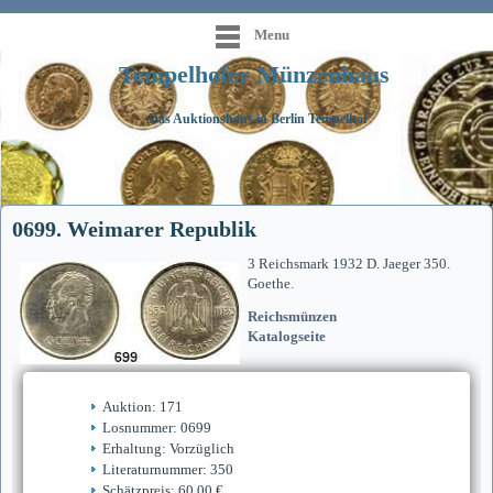
Menu
Tempelhofer Münzenhaus
Das Auktionshaus in Berlin Tempelhof
0699. Weimarer Republik
3 Reichsmark 1932 D. Jaeger 350.
Goethe.
Reichsmünzen
Katalogseite
Auktion: 171
Losnummer: 0699
Erhaltung: Vorzüglich
Literaturnummer: 350
Schätzpreis: 60,00 €