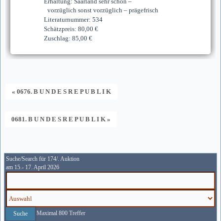
Erhaltung: Saarland sehr schön –
vorzüglich sonst vorzüglich – prägefrisch
Literaturnummer: 534
Schätzpreis: 80,00 €
Zuschlag: 85,00 €
« 0676. B U N D E S R E P U B L I K
0681. B U N D E S R E P U B L I K »
Suche/Search für 174/. Auktion
am 15.- 17. April 2026
Maximal 800 Treffer