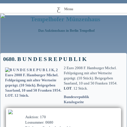
Menu
Tempelhofer Münzenhaus
Das Auktionshaus in Berlin Tempelhof
0680. B U N D E S R E P U B L I K
2 Euro 2008 F. Hamburger Michel.
Fehlprägung mit alter Wertseite
geprägt. (10 Stück). Beigegeben
Saarland, 10 und 50 Franken 1954.
LOT
. 12 Stück.
Bundesrepublik
Katalogseite
Auktion: 170
Losnummer: 0680