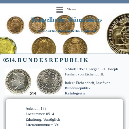
Menu
Tempelhofer Münzenhaus
Das Auktionshaus in Berlin Tempelhof
0514. B U N D E S R E P U B L I K
5 Mark 1957 J. Jaeger 391. Joseph
Freiherr von Eichendorff.
Index: Eichendorff, Josef von
Bundesrepublik
Katalogseite
Auktion: 173
Losnummer: 0514
Erhaltung: Vorzüglich
Literaturnummer: 391