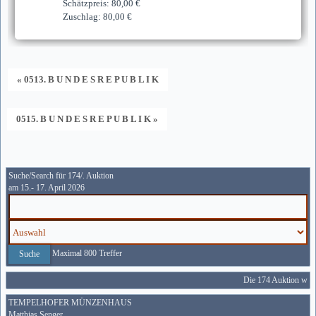
Schätzpreis: 80,00 €
Zuschlag: 80,00 €
« 0513. B U N D E S R E P U B L I K
0515. B U N D E S R E P U B L I K »
Suche/Search für 174/. Auktion
am 15.- 17. April 2026
Maximal 800 Treffer
Die 174 Auktion wird 
TEMPELHOFER MÜNZENHAUS
Matthias Senger