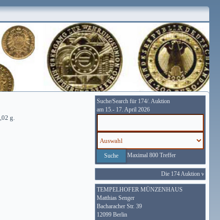
Suche/Search für 174/. Auktion
am 15.- 17. April 2026
,02 g.
Maximal 800 Treffer
Die 174 Auktion wird vom 
TEMPELHOFER MÜNZENHAUS
Matthias Senger
Bacharacher Str. 39
12099 Berlin