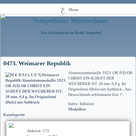
Menu
Tempelhofer Münzenhaus
Das Auktionshaus in Berlin Tempelhof
0473. Weimarer Republik
Aluminiummedaille 1923. OB JUD OB
CHRIST EIN SCHUFT DER
WUCHERER IST. 38 mm. 6,4 g. Im
Originaletui (Holz) mit Aufdruck „Aus
Deutschlands schlimmster Zeit !“.
Index: Inflation
Medaillen
Katalogseite
Auktion: 172