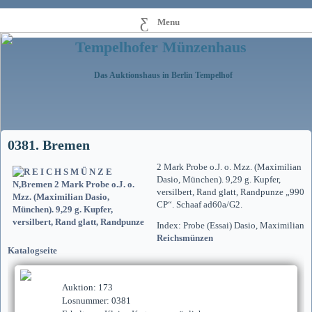
Menu
Tempelhofer Münzenhaus
Das Auktionshaus in Berlin Tempelhof
0381. Bremen
2 Mark Probe o.J. o. Mzz. (Maximilian
Dasio, München). 9,29 g. Kupfer,
versilbert, Rand glatt, Randpunze „990
CP“. Schaaf ad60a/G2.
Index: Probe (Essai) Dasio, Maximilian
Reichsmünzen
Katalogseite
Auktion: 173
Losnummer: 0381