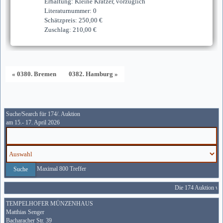
Erhaltung: Kleine Kratzer, vorzüglich
Literaturnummer: 0
Schätzpreis: 250,00 €
Zuschlag: 210,00 €
« 0380. Bremen
0382. Hamburg »
Suche/Search für 174/. Auktion
am 15.- 17. April 2026
Maximal 800 Treffer
Die 174 Auktion wir
TEMPELHOFER MÜNZENHAUS
Matthias Senger
Bacharacher Str. 39