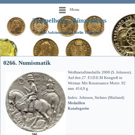
Menu
Tempelhofer Münzenhaus
Das Auktionshaus in Berlin Tempelhof
0266. Numismatik
Weißmetallmedaille 2000 (S. Johnson).
Auf den 27. F.I.D.E.M Kongreß in
Weimar. Mit Renaissance Motiv. 92
mm. 414,9 g.
Index: Johnson, Stefano (Mailand)
Medaillen
Katalogseite