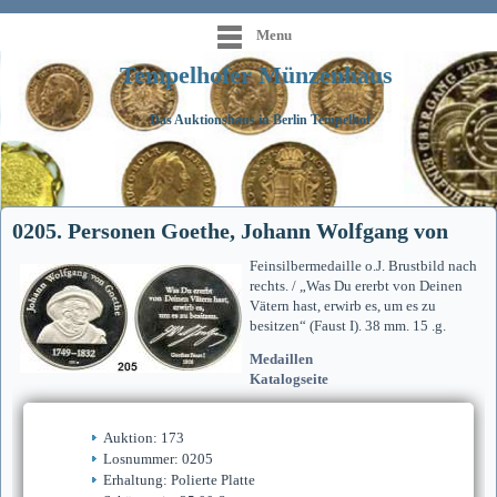
Menu
Tempelhofer Münzenhaus
Das Auktionshaus in Berlin Tempelhof
0205. Personen Goethe, Johann Wolfgang von
Feinsilbermedaille o.J. Brustbild nach
rechts. / „Was Du ererbt von Deinen
Vätern hast, erwirb es, um es zu
besitzen“ (Faust I). 38 mm. 15 .g.
Medaillen
Katalogseite
Auktion: 173
Losnummer: 0205
Erhaltung: Polierte Platte