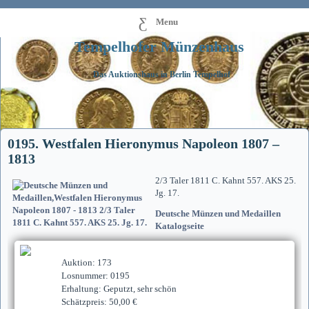
Menu
Tempelhofer Münzenhaus
Das Auktionshaus in Berlin Tempelhof
0195. Westfalen Hieronymus Napoleon 1807 –
1813
2/3 Taler 1811 C. Kahnt 557. AKS 25.
Jg. 17.
Deutsche Münzen und Medaillen
Katalogseite
Auktion: 173
Losnummer: 0195
Erhaltung: Geputzt, sehr schön
Schätzpreis: 50,00 €