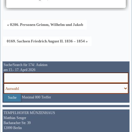
« 0206. Personen Grimm, Wilhelm und Jakob
0169. Sachsen Friedrich August II. 1836 – 1854 »
Suche/Search für 174/. Auktion
am 15.- 17. April 2026
Maximal 800 Treffer
TEMPELHOFER MÜNZENHAUS
Matthias Senger
Bacharacher Str. 39
12099 Berlin