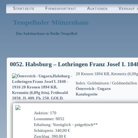
Startseite
Firmenportrait
Auktionen
Verkauf 
Tempelhofer Münzenhaus
Das Auktionshaus in Berlin Tempelhof
0052. Habsburg – Lothringen Franz Josef I. 184
20 Kronen 1894 KB, Kremnitz (6,09g f
Index: Goldmünzen / Goldmedaillen
Österreich - Ungarn
Katalogseite
Auktion: 170
Losnummer: 0052
Erhaltung: Vorzüglich – prägefrisch**
Schätzpreis: 340,00 €
Zuschlag: 390,00 €