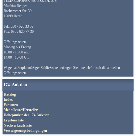
TEMPELHOFER MÜNZENHAUS
Matthias Senger
Bacharacher Str. 39
12099 Berlin
Tel.: 030 / 626 33 59
Fax: 030 / 625 77 30
Öffnungszeiten
Montag bis Freitag
10.00 - 13.00 und
14.00 - 16.00 Uhr
Wegen außerplanmäßiger Schließzeiten erfragen Sie bitte telefonisch die aktuellen
Öffnungszeiten.
174. Auktion
Katalog
Index
Personen
Medailleure/Hersteller
Höhepunkte der 174.Auktion
Ergebnisliste
Nachverkaufsliste
Versteigerungsbedingungen