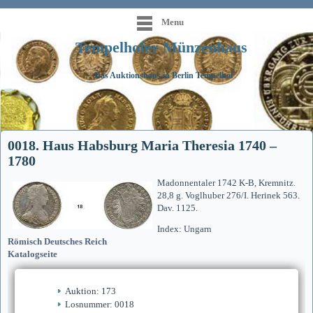
Menu
Tempelhofer Münzenhaus
Das Auktionshaus in Berlin Tempelhof
0018. Haus Habsburg Maria Theresia 1740 –
1780
Madonnentaler 1742 K-B, Kremnitz.
28,8 g. Voglhuber 276/I. Herinek 563.
Dav. 1125.
Index: Ungarn
Römisch Deutsches Reich
Katalogseite
Auktion: 173
Losnummer: 0018