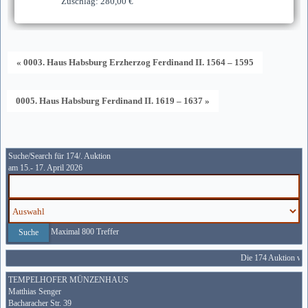
Zuschlag: 280,00 €
« 0003. Haus Habsburg Erzherzog Ferdinand II. 1564 – 1595
0005. Haus Habsburg Ferdinand II. 1619 – 1637 »
Suche/Search für 174/. Auktion
am 15.- 17. April 2026
Maximal 800 Treffer
Die 174 Auktion wird
TEMPELHOFER MÜNZENHAUS
Matthias Senger
Bacharacher Str. 39